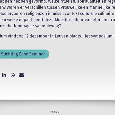
ppen hebben gevormd. Welke rituelen, spiritualiteit en re
ken? Waren er verschillen tussen vrouwelijke en mannelijke re
 Hoe ervoeren religieuzen in missiecontext culturele culinaire
? En welke impact heeft deze kloostercultuur van eten en dr
onze hedendaagse samenleving?
um vindt op 12 december in Leuven plaats. Het symposium is
n Stichting Echo Seminar
© KNR