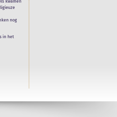
gels kwamen
ligieuze
inken nog
 in het