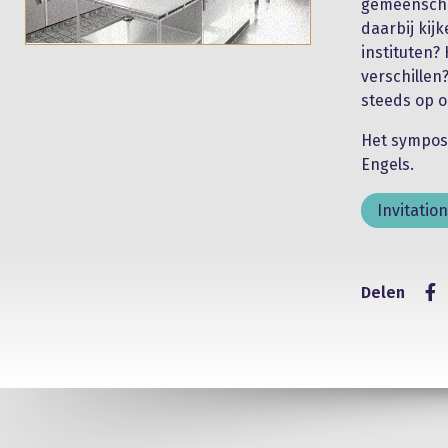
gemeenscha
daarbij kij
instituten?
verschillen
steeds op 
Het symposi
Engels.
Invitatio
Delen