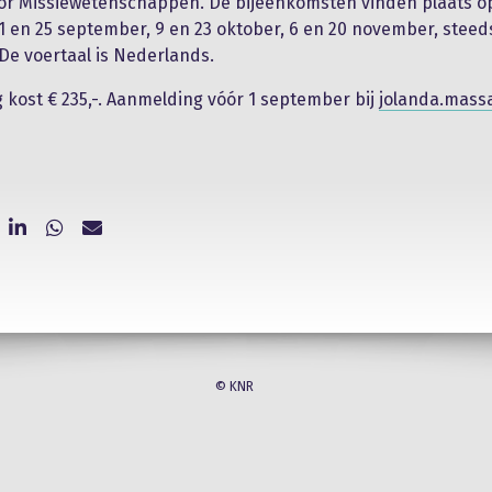
oor Missiewetenschappen. De bijeenkomsten vinden plaats o
11 en 25 september, 9 en 23 oktober, 6 en 20 november, steed
 De voertaal is Nederlands.
 kost € 235,-. Aanmelding vóór 1 september bij
jolanda.mass
© KNR