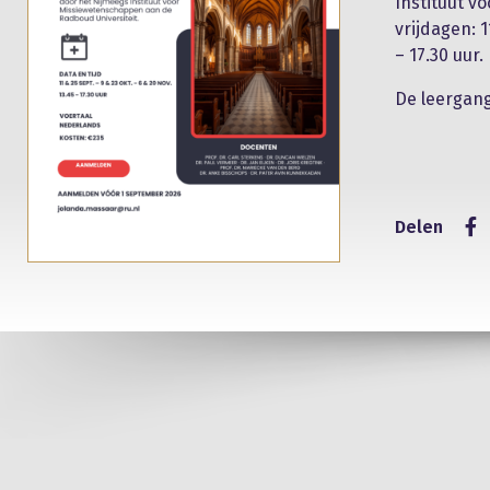
Instituut v
vrijdagen: 
– 17.30 uur.
De leergang
Delen