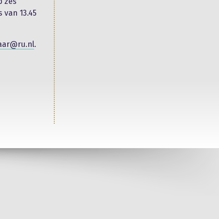
p zes
s van 13.45
aar@ru.nl
.