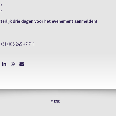
er
r
iterlijk drie dagen voor het evenement aanmelden!
31​ (0)6 245 ​47 ​711
© KNR