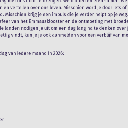
dag met ons door te brengen. We bidden en eten samen. We 
en en vertellen over ons leven. Misschien word je door iets o
d. Misschien krijg je een impuls die je verder helpt op je weg
sfeer van het Emmausklooster en de ontmoeting met broeders
de landen nodigen je uit om een dag lang na te denken over j
prettig vindt, kun je je ook aanmelden voor een verblijf van 
dag van iedere maand in 2026:
er