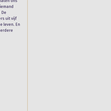
laten ons
f iemand
. De
 uit vijf
e leven. En
meerdere