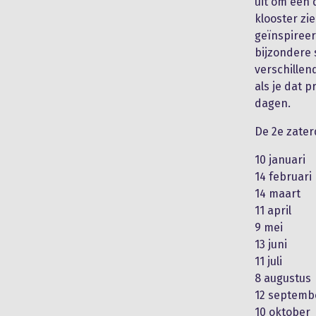
uit om een 
klooster zi
geïnspireer
bijzondere 
verschillen
als je dat 
dagen.
De 2e zater
10 januari
14 februari
14 maart
11 april
9 mei
13 juni
11 juli
8 augustus
12 septemb
10 oktober