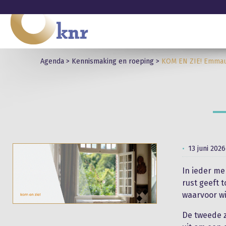
Agenda
>
Kennismaking en roeping
>
KOM EN ZIE! Emmau
13 juni 2026
In ieder me
rust geeft 
waarvoor wil
De tweede z