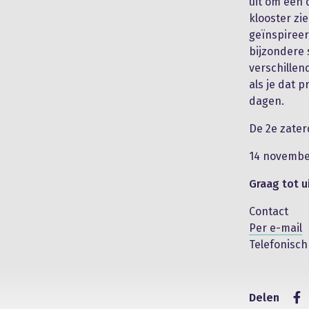
uit om een 
klooster zi
geïnspireer
bijzondere 
verschillen
als je dat 
dagen.
De 2e zater
14 novembe
Graag tot u
Contact
Per e-mail
Telefonisch +
Delen