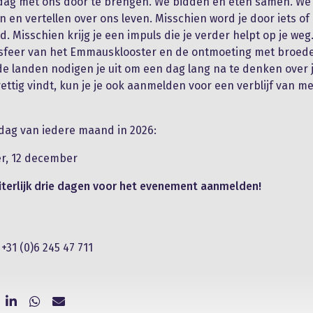
dag met ons door te brengen. We bidden en eten samen. We 
en en vertellen over ons leven. Misschien word je door iets o
d. Misschien krijg je een impuls die je verder helpt op je weg
sfeer van het Emmausklooster en de ontmoeting met broeders
de landen nodigen je uit om een dag lang na te denken over j
prettig vindt, kun je je ook aanmelden voor een verblijf van 
dag van iedere maand in 2026:
r, 12 december
iterlijk drie dagen voor het evenement aanmelden!
31​ (0)6 245 ​47 ​711