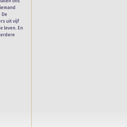
laten ons
f iemand
. De
 uit vijf
e leven. En
meerdere