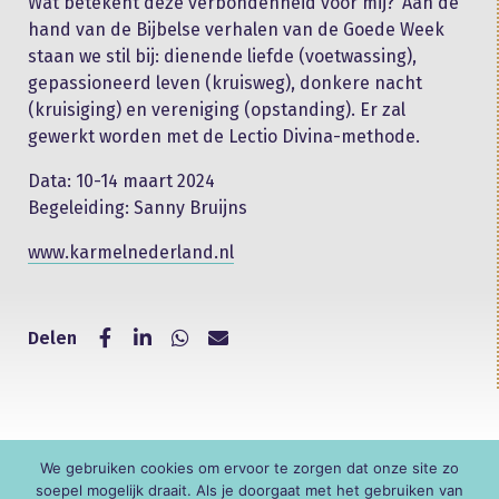
Wat betekent deze verbondenheid voor mij?’ Aan de
hand van de Bijbelse verhalen van de Goede Week
staan we stil bij: dienende liefde (voetwassing),
gepassioneerd leven (kruisweg), donkere nacht
(kruisiging) en vereniging (opstanding). Er zal
gewerkt worden met de Lectio Divina-methode.
Data: 10-14 maart 2024
Begeleiding: Sanny Bruijns
www.karmelnederland.nl
Delen
We gebruiken cookies om ervoor te zorgen dat onze site zo
© KNR
soepel mogelijk draait. Als je doorgaat met het gebruiken van