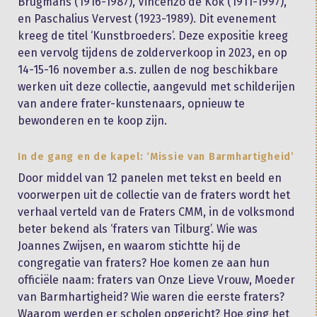
Brugmans (1916-1987), Vincenzo de Kok (1911-1997),
en Paschalius Vervest (1923-1989). Dit evenement
kreeg de titel ‘Kunstbroeders’. Deze expositie kreeg
een vervolg tijdens de zolderverkoop in 2023, en op
14-15-16 november a.s. zullen de nog beschikbare
werken uit deze collectie, aangevuld met schilderijen
van andere frater-kunstenaars, opnieuw te
bewonderen en te koop zijn.
In de gang en de kapel: ‘Missie van Barmhartigheid’
Door middel van 12 panelen met tekst en beeld en
voorwerpen uit de collectie van de fraters wordt het
verhaal verteld van de Fraters CMM, in de volksmond
beter bekend als ‘fraters van Tilburg’. Wie was
Joannes Zwijsen, en waarom stichtte hij de
congregatie van fraters? Hoe komen ze aan hun
officiële naam: fraters van Onze Lieve Vrouw, Moeder
van Barmhartigheid? Wie waren die eerste fraters?
Waarom werden er scholen opgericht? Hoe ging het