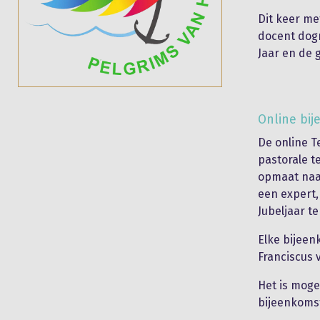
Dit keer me
docent dogm
Jaar en de 
Online bi
De online 
pastorale t
opmaat naar
een expert,
Jubeljaar te
Elke bijeen
Franciscus 
Het is moge
bijeenkomst