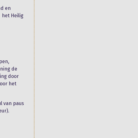
nd en
het Heilig
pen,
uning de
ding door
voor het
ul van paus
eur).