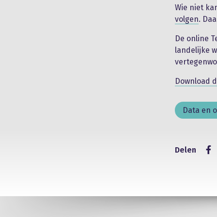
Wie niet ka
volgen
. Da
De online T
landelijke 
vertegenwo
Download de
Data en 
Delen