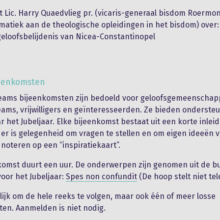
t Lic. Harry Quaedvlieg pr. (vicaris-generaal bisdom Roermo
atiek aan de theologische opleidingen in het bisdom) over: 
geloofsbelijdenis van Nicea-Constantinopel
jeenkomsten
Teams bijeenkomsten zijn bedoeld voor geloofsgemeenschap
eams, vrijwilligers en geïnteresseerden. Ze bieden onderste
 het Jubeljaar. Elke bijeenkomst bestaat uit een korte inlei
 er is gelegenheid om vragen te stellen en om eigen ideeën 
 noteren op een “inspiratiekaart”.
komst duurt een uur. De onderwerpen zijn genomen uit de b
voor het Jubeljaar:
Spes non confundit
(De hoop stelt niet tel
lijk om de hele reeks te volgen, maar ook één of meer losse
en. Aanmelden is niet nodig.