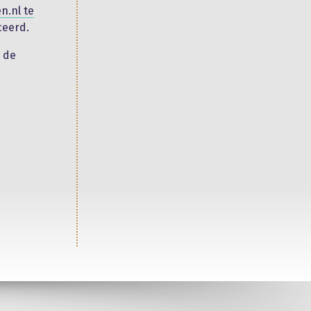
n.nl te
ceerd.
n de