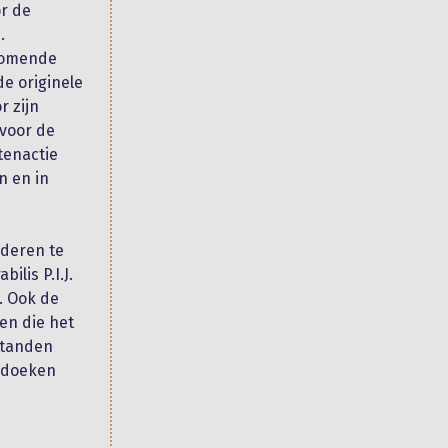
r de
.
 komende
e originele
r zijn
 voor de
tenactie
n en in
nderen te
ilis P.I.J.
). Ook de
en die het
standen
erdoeken