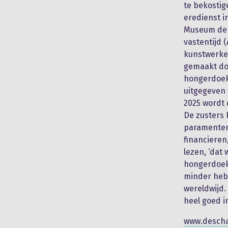
te bekostig
eredienst i
Museum de 
vastentijd 
kunstwerken
gemaakt doo
hongerdoeke
uitgegeven 
2025 wordt 
De zusters 
paramenten
financieren,
lezen, ‘dat 
hongerdoeke
minder heb
wereldwijd.
heel goed i
www.descha