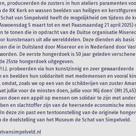
en, produceerden de zusters in hun ateliers paramenten voo
n de RK Kerk en wassen beelden van heiligen en kerstfiguren
Schat van Simpelveld heeft de mogelijkheid om tijdens de
(Aswoensdag 5 maart tot en met Paasmaandag 21 april 2025) d
 te tonen die in opdracht van de Duitse organisatie Misereo
r kunstenaars uit alle werelddelen. Deze dienden als basis
n die in Duitsland door Misereor en in Nederland door Vas
worden. De eerste hongerdoek is 50 jaar geleden verschene
de 25ste hongerdoek uitgegeven.
P.I.J. probeerden via hun kunstzinnig en zeer gewaardeerde
 en beelden hun solidariteit met medemensen en vooral ki
 omdat, zoals we op een van de schilderijen van zuster Amarab
wat jullie voor de minsten doen, jullie voor Mij doen’ (Mt 25,45
n doen een appèl op mensen om solidair te zijn met ander
ben en slachtoffer zijn van de heersende economische mis
 In deze zin past een tentoonstelling van de originele hong
n de doelstelling van het Museum de Schat van Simpelveld.
tvansimpelveld.nl