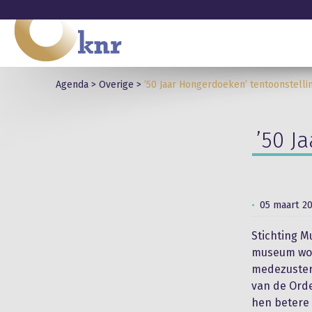
Agenda
>
Overige
>
’50 Jaar Hongerdoeken’ tentoonstelli
’50 J
05 maart 2
Stichting M
museum word
medezusters
van de Ord
hen betere 